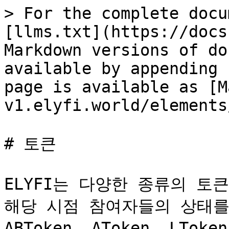
> For the complete docu
[llms.txt](https://docs
Markdown versions of do
available by appending 
page is available as [M
v1.elyfi.world/elements
# 토큰

ELYFI는 다양한 종류의 토
해당 시점 참여자들의 상태를
ABToken, AToken, LToke